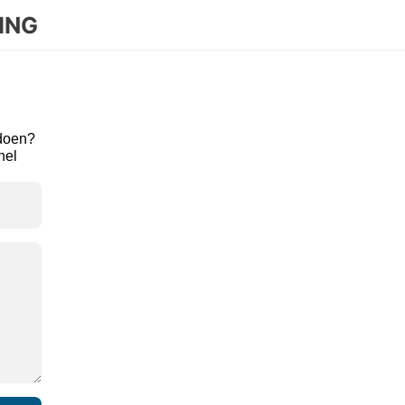
ING
doen? 
el 